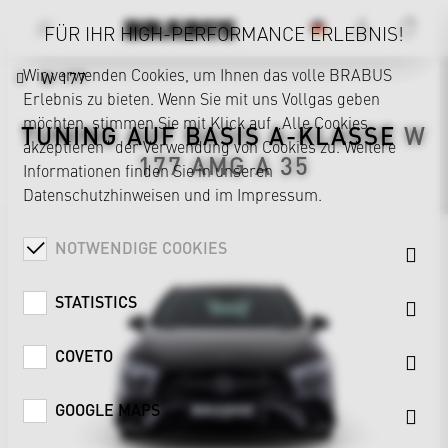
FÜR IHR HIGH-PERFORMANCE ERLEBNIS!
Wir verwenden Cookies, um Ihnen das volle BRABUS
W 177
Erlebnis zu bieten. Wenn Sie mit uns Vollgas geben
möchten, stimmen Sie mit Klick auf „Alle Cookies
TUNING AUF BASIS
A-KLASSE
W
akzeptieren“ der Verwendung von Cookies zu. Weitere
177
AMG A 35
Informationen finden Sie in unseren
Datenschutzhinweisen
und im
Impressum
.
NOTWENDIGE COOKIES
STATISTICS
COVETO
GOOGLE MAPS